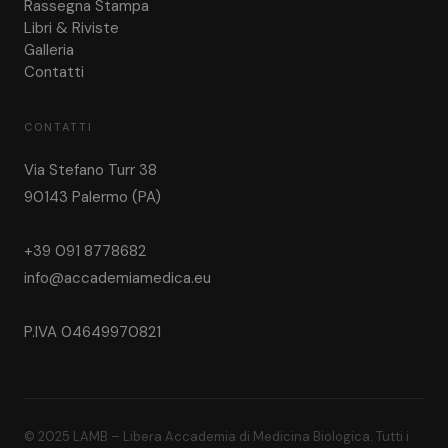
Rassegna Stampa
Libri & Riviste
Galleria
Contatti
CONTATTI
Via Stefano Turr 38
90143 Palermo (PA)
+39 091 8778682
info@accademiamedica.eu
P.IVA 04649970821
© 2025 LAMB – Libera Accademia di Medicina Biologica. Tutti i