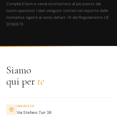
Compila il form e verrai ricontattato al più presto dai
nostri operatori. I dati vengono trattati nel rispetto delle
normative vigenti ai sensi dell'art. 14 del Regolamento UE
2016/679.
Siamo
qui per
te
INDIRIZZO
Via Stefano Turr 38